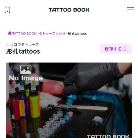
保存したスタジオを見る
TATTOO BOOK
TATTOO BOOK
/
タトゥースタジオ
/
彫孔tattoos
ホリコウタトゥーズ
保存する
彫孔tattoos