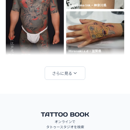
Nikotama Ink・神奈川県
Hirosaki.s.d・滋賀県
彫あい・東京都
さらに見る
van tattoo studio・東京都
オンラインで
タトゥースタジオを検索
筑州彫とも（福岡県）・福岡県