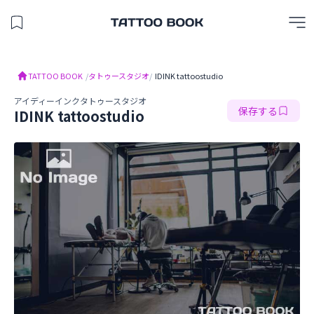
保存したスタジオを見る
TATTOO BOOK
TATTOO BOOK
/
タトゥースタジオ
/
IDINK tattoostudio
アイディーインクタトゥースタジオ
保存する
IDINK tattoostudio