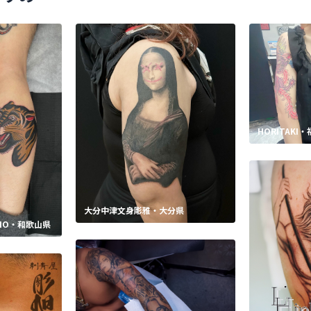
HORITAKI
大分中津文身彫雅・大分県
UDIO・和歌山県