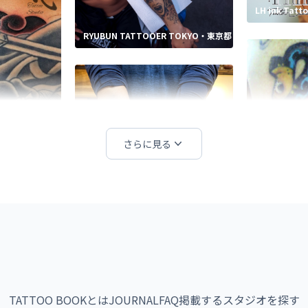
LH ink Tat
RYUBUN TATTOOER TOKYO・東京都
io・静岡県
さらに見る
Shiryudoh・東京都
TATTOO BOOKとは
JOURNAL
FAQ
掲載する
スタジオを探す
SHINRYU T