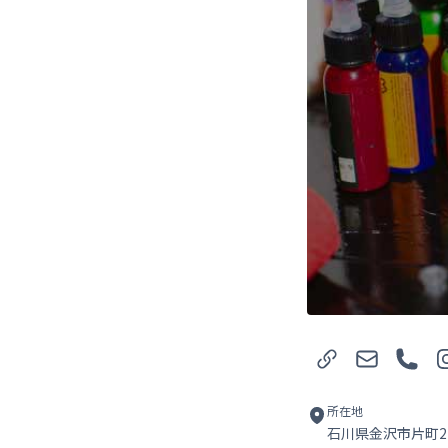
Webサイト
メール
電話
In
所在地
石川県金沢市片町2-