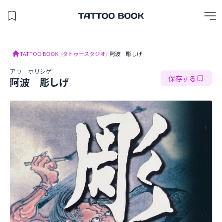
保存したスタジオを見る
TATTOO BOOK
TATTOO BOOK
/
タトゥースタジオ
/
阿波 彫しげ
アワ ホリシゲ
保存する
阿波 彫しげ