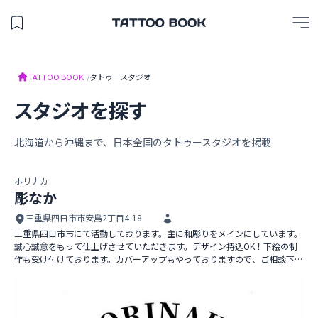
保存したスタジオを見る
TATTOO BOOK
TATTOO BOOK
/
タトゥースタジオ
スタジオを探す
北海道から沖縄まで、日本全国のタトゥースタジオを掲載
ホリナカ
彫なか
三重県四日市市安島2丁目4-18
三重県四日市市にて活動しております。主に和彫りをメインにしています。
誠心誠意をもって仕上げさせていただきます。デザイン持込OK！下絵の制
作も受け付けております。カバーアップもやっておりますので、ご相談下さ
彫なか
い。