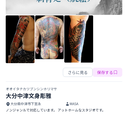
刺青処・ 肌絵・彫ゆう
さらに見る
保存する
オオイタナカツブンシンホリマサ
大分中津文身彫雅
大分県中津市下宮永
MASA
ノンジャンルで対応しています。 アットホームなスタジオです。
大分中津文身彫雅