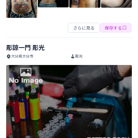
大分中津文身彫雅
さらに見る
保存する
彫諒一門 彫光
大分県大分市
彫光
彫諒一門 彫光