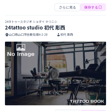
Classic Ink
さらに見る
保存する
24タトゥースタジオ ショダイ ホリニシ
24tattoo studio 初代 彫西
山口県山口市吉敷佐畑4-2-28
初代 彫西
24tattoo studio 初代 彫西
24tattoo studio 初代 彫西