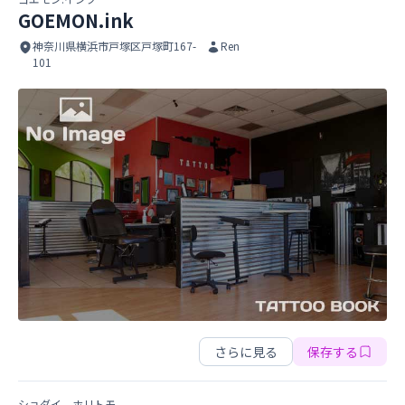
GOEMON.ink
神奈川県横浜市戸塚区戸塚町167-
Ren
101
GOEMON.ink
GOEMON.ink
さらに見る
保存する
ショダイ ホリトモ