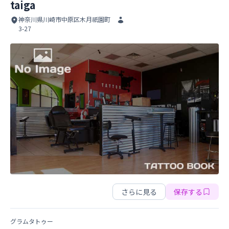
taiga
神奈川県川崎市中原区木月祇園町
3-27
taiga
taiga
さらに見る
保存する
グラムタトゥー