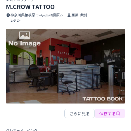
M.CROW TATTOO
神奈川県相模原市中央区相模原2-
亜藤, 紫針
2-9 2F
M.CROW TATTOO
M.CROW TATTOO
さらに見る
保存する
グレネード インク