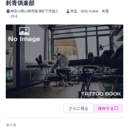
刺青倶楽部
神奈川県川崎市高津区下作延2-
世生 dirty maker 刺雲
29-8
刺青倶楽部
刺青倶楽部
さらに見る
保存する
タイガ