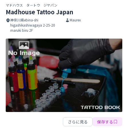
マドハウス タ－トウ ジヤパン
Madhouse Tattoo Japan
神奈川県ebina-shi
Maurex
higashikashiwagaya 2-25-20
maruki biru 2F
Madhouse Tattoo Japan
Madhouse Tattoo Japan
さらに見る
保存する