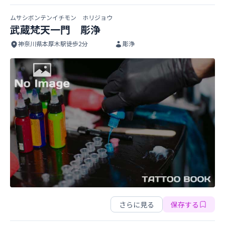
ムサシボンテンイチモン ホリジョウ
武蔵梵天一門 彫浄
神奈川県本厚木駅徒歩2分
彫浄
武蔵梵天一門 彫浄
武蔵梵天一門 彫浄
さらに見る
保存する