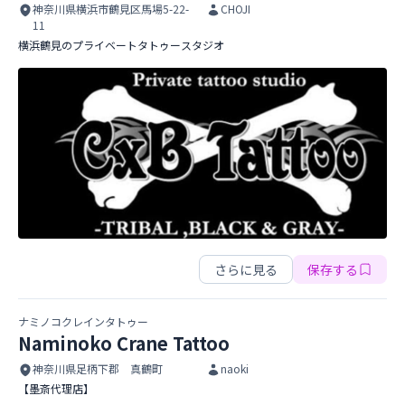
神奈川県横浜市鶴見区馬場5-22-
CHOJI
11
横浜鶴見のプライベートタトゥースタジオ
CxB Tattoo
CxB Tattoo
さらに見る
保存する
ナミノコクレインタトゥー
Naminoko Crane Tattoo
神奈川県足柄下郡 真鶴町
naoki
【墨斎代理店】