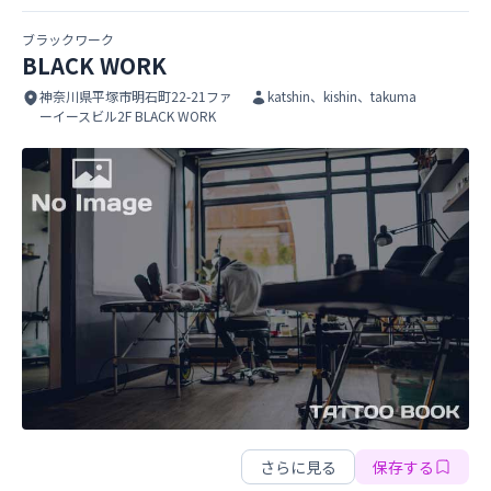
ブラックワーク
BLACK WORK
神奈川県平塚市明石町22-21ファ
katshin、kishin、takuma
ーイースビル2F BLACK WORK
BLACK WORK
BLACK WORK
さらに見る
保存する