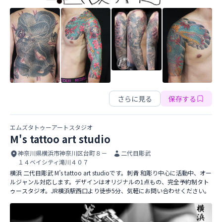
Design Works Syaraku
さらに見る
保存する
エムズタトゥーアートスタジオ
M's tattoo art studio
神奈川県横浜市神奈川区台町８－
二代目彫武
１４ベイシティ滝川４０７
横浜 二代目彫武 M’s tattoo art studioです。刺青 和彫り中心に活動中、オー
ルジャンル対応します。デザインはオリジナルの1点もの、完全予約制タト
ゥースタジオ。JR横浜駅西口より徒歩5分、気軽にお問い合わせください。
M's tattoo art studio