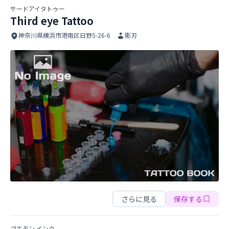
サードアイタトゥー
Third eye Tattoo
神奈川県横浜市港南区日野5-26-6
彫刃
Third eye Tattoo
Third eye Tattoo
さらに見る
保存する
ゴエモン.インク