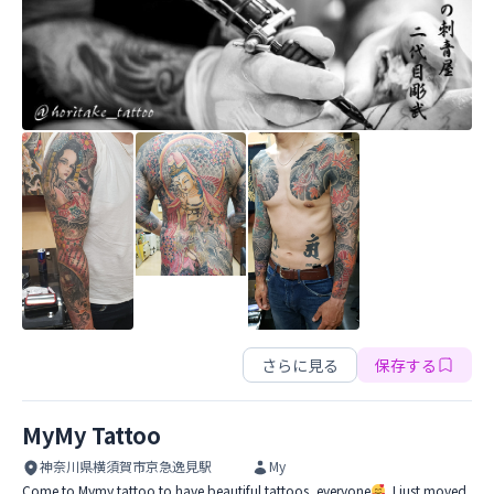
M's tattoo art studio
さらに見る
保存する
MyMy Tattoo
神奈川県横須賀市京急逸見駅
My
Come to Mymy tattoo to have beautiful tattoos, everyone
. I just moved