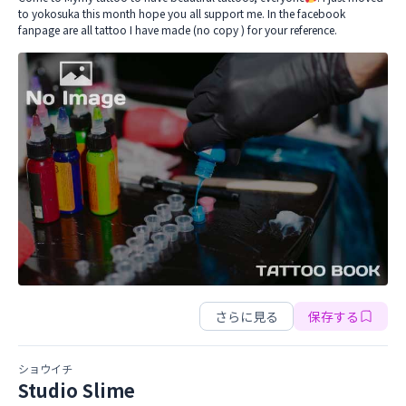
to yokosuka this month hope you all support me. In the facebook
fanpage are all tattoo I have made (no copy ) for your reference.
MyMy Tattoo
MyMy Tattoo
さらに見る
保存する
ショウイチ
Studio Slime