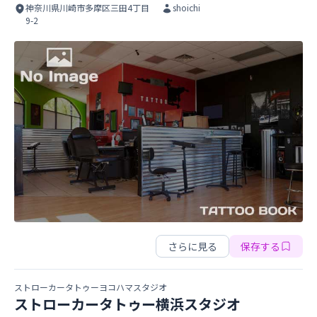
神奈川県川崎市多摩区三田4丁目
shoichi
9-2
Studio Slime
Studio Slime
さらに見る
保存する
ストローカータトゥーヨコハマスタジオ
ストローカータトゥー横浜スタジオ