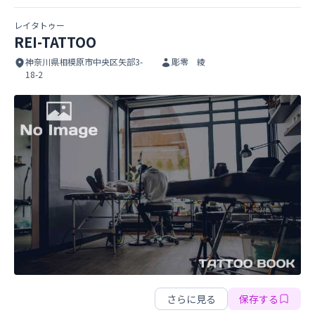
レイタトゥー
REI-TATTOO
神奈川県相模原市中央区矢部3-
彫零 綾
18-2
REI-TATTOO
REI-TATTOO
さらに見る
保存する