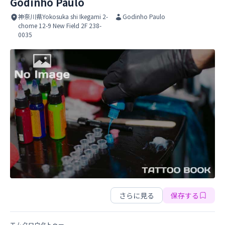
Godinho Paulo
神奈川県Yokosuka shi Ikegami 2-
Godinho Paulo
chome 12-9 New Field 2F 238-
0035
Godinho Paulo
Godinho Paulo
さらに見る
保存する
エムクロウタトゥー