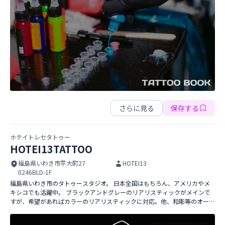
RAIUN TATTOO
さらに見る
保存する
ホテイトレセタトゥー
HOTEI13TATTOO
福島県いわき市平大町27
HOTEI13
0246BLD-1F
福島県いわき市のタトゥースタジオ。 日本全国はもちろん、アメリカやメ
キシコでも活躍中。 ブラックアンドグレーのリアリスティックがメインで
すが、希望があればカラーのリアリスティックに対応。他、和彫等のオーダ
HOTEI13TATTOO
ーも受け付けております。 完全個室プライベートスタジオ。