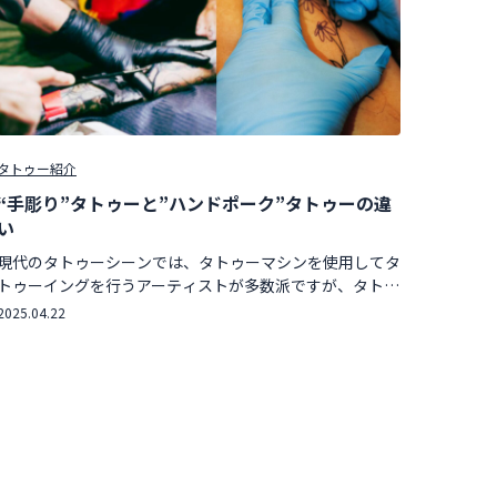
タトゥー紹介
“手彫り”タトゥーと”ハンドポーク”タトゥーの違
い
現代のタトゥーシーンでは、タトゥーマシンを使用してタ
トゥーイングを行うアーティストが多数派ですが、タトゥ
ーマシンを使用せず、タトゥーを完成させる伝統の手彫り
2025.04.22
タトゥーとハンドポークタトゥーについてまとめてみまし
た！  […]