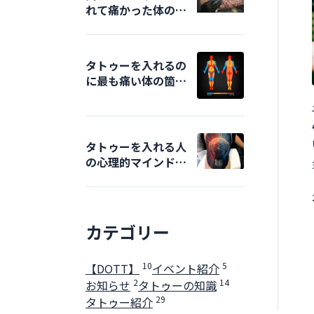
れて痛かった体の箇
所はどこ？
タトゥーを入れるの
に最も痛い体の箇所
はどこ？
タトゥーを入れる人
の心理的マインド
は？
カテゴリー
10
5
【DOTT】
イベント紹介
2
14
お知らせ
タトゥーの知識
29
タトゥー紹介