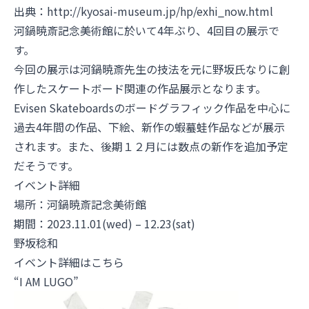
出典：
http://kyosai-museum.jp/hp/exhi_now.html
河鍋暁斎記念美術館に於いて4年ぶり、4回目の展示で
す。
今回の展示は河鍋暁斎先生の技法を元に野坂氏なりに創
作したスケートボード関連の作品展示となります。
Evisen Skateboardsのボードグラフィック作品を中心に
過去4年間の作品、下絵、新作の蝦蟇蛙作品などが展示
されます。また、後期１２月には数点の新作を追加予定
だそうです。
イベント詳細
場所：
河鍋暁斎記念美術館
期間：2023.11.01(wed) – 12.23(sat)
野坂稔和
イベント詳細はこちら
“I AM LUGO”