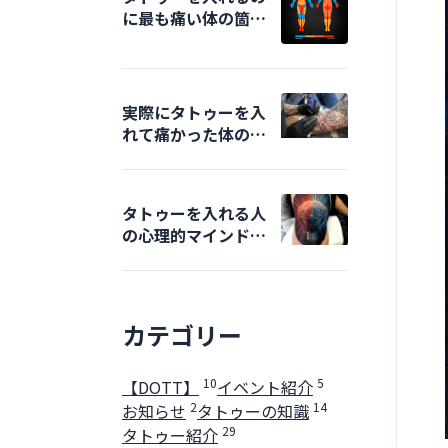
に最も痛い体の箇所
はどこ？
実際にタトゥーを入
れて痛かった体の箇
所はどこ？
タトゥーを入れる人
の心理的マインド
は？
カテゴリー
10
5
【DOTT】
イベント紹介
2
14
お知らせ
タトゥーの知識
29
タトゥー紹介