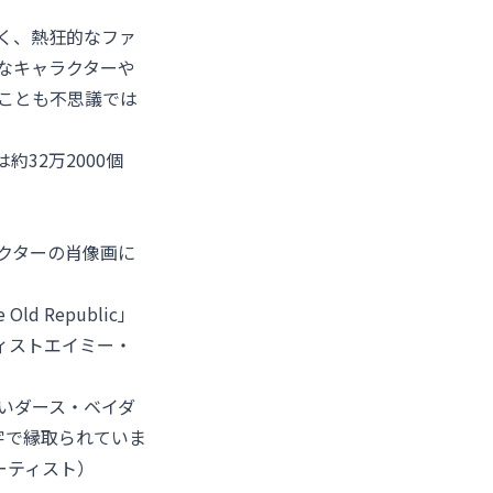
く、熱狂的なファ
なキャラクターや
ことも不思議では
約32万2000個
クターの肖像画に
d Republic」
ィストエイミー・
いダース・ベイダ
文字で縁取られていま
ーティスト）