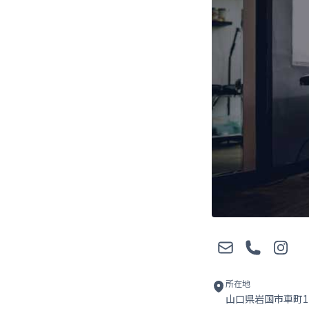
メール
電話
Instagr
所在地
山口県岩国市車町1-1