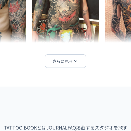
shootin’gallery tattoo・青森県
Wake up T
さらに見る
udio・神奈川県
CHUNK TATTOO・東京都
TATTOO BOOKとは
JOURNAL
FAQ
掲載する
スタジオを探す