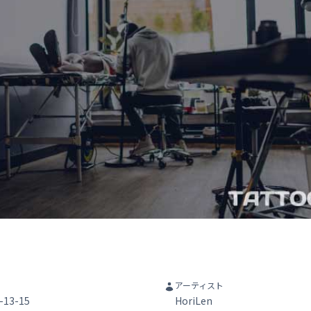
am
アーティスト
3-15
HoriLen