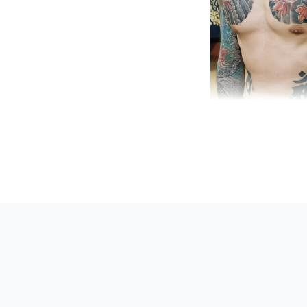
M’s tattoo art st