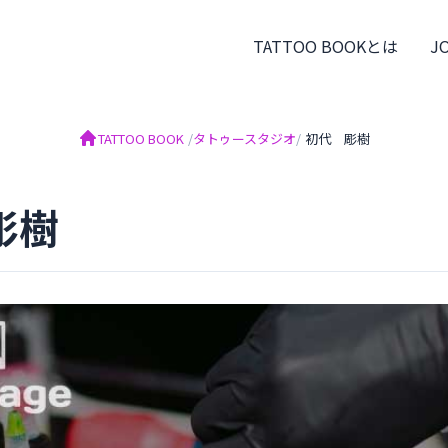
TATTOO BOOKとは
J
TATTOO BOOK
/
タトゥースタジオ
/
初代 彫樹
彫樹