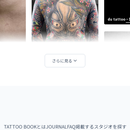
du tattoo
さらに見る
弐烏 2CROW TATTOO STUDIO・埼玉
県
MARUXO・
TATTOO BOOKとは
JOURNAL
FAQ
掲載する
スタジオを探す